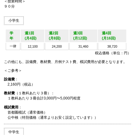
＜授業時間＞
９０分
小学生
学
週1回
週2回
週3回
週4回
年
(月4回)
(月8回)
(月12回)
(月16回)
一律
12,100
24,200
31,460
38,720
税込価格（単位：円）
この他にも、設備費、教材費、月例テスト費、模試費用が必要となります。
＜ご参考＞
設備費
：
2,160円（税込）
教材費
（１教科あたり３冊）：
１教科あたり３冊合計3,000円〜5,000円程度
模試費用
：
首都圏模試（通常価格）
公中検（特別価格（通常よりお安く設定しています））
中学生