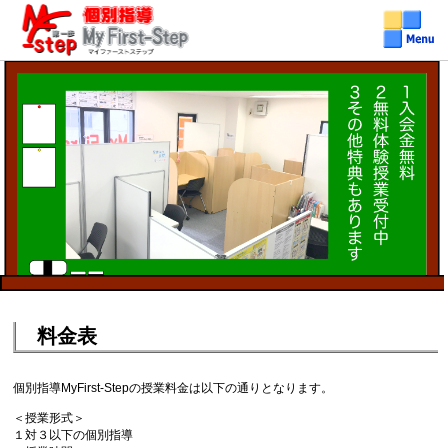
個別指導学習塾MyFirst-Step(マイファーストステップ)
個別指導MyFirst-Step（マイファーストステップ）メニュ
最寄駅：三ノ輪 南千住 入谷
地区：荒川区（東日暮里 荒川 南千住など） 台東区（三ノ輪 根岸 入谷など）
ー
料金表
個別指導MyFirst-Stepの授業料金は以下の通りとなります。
＜授業形式＞
１対３以下の個別指導