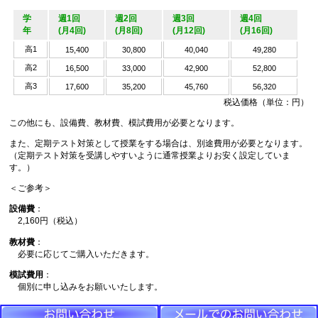
学
週1回
週2回
週3回
週4回
年
(月4回)
(月8回)
(月12回)
(月16回)
高1
15,400
30,800
40,040
49,280
高2
16,500
33,000
42,900
52,800
高3
17,600
35,200
45,760
56,320
税込価格（単位：円）
この他にも、設備費、教材費、模試費用が必要となります。
また、定期テスト対策として授業をする場合は、別途費用が必要となります。
（定期テスト対策を受講しやすいように通常授業よりお安く設定していま
す。）
＜ご参考＞
設備費
：
2,160円（税込）
教材費
：
必要に応じてご購入いただきます。
模試費用
：
個別に申し込みをお願いいたします。